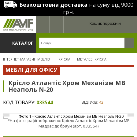
Безкоштовна доставка
на суму від 9000
грн.
Кошик порожній
КАТАЛОГ
ІНТЕРНЕТ-МАГАЗИН МЕБЛІВ
КРІСЛА
МЕТАЛЕВІ КРІСЛА
МЕБЛІ ДЛЯ ОФІСУ
Крісло Атлантіс Хром Механізм МВ
Неаполь N-20
КОД ТОВАРУ:
033544
ВІДГУКІВ:
43
*На фотографії зображено: Крісло Атлантіс Хром Механізм MB
Мадрас дк браун (арт. 033554)