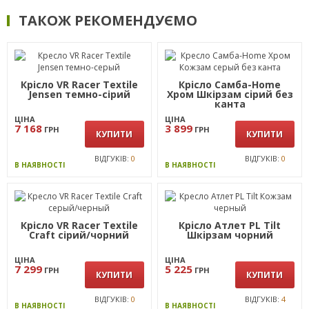
ТАКОЖ РЕКОМЕНДУЄМО
Крісло VR Racer Textile
Крісло Самба-Home
Jensen темно-сірий
Хром Шкірзам сiрий без
канта
ЦІНА
ЦІНА
7 168
3 899
ГРН
ГРН
КУПИТИ
КУПИТИ
ВІДГУКІВ:
0
ВІДГУКІВ:
0
В НАЯВНОСТІ
В НАЯВНОСТІ
Крісло VR Racer Textile
Крiсло Атлет PL Tilt
Craft сірий/чорний
Шкiрзам чорний
ЦІНА
ЦІНА
7 299
5 225
ГРН
ГРН
КУПИТИ
КУПИТИ
ВІДГУКІВ:
0
ВІДГУКІВ:
4
В НАЯВНОСТІ
В НАЯВНОСТІ