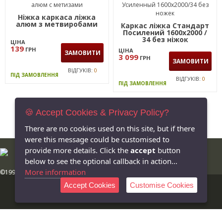
Ніжка каркаса ліжка
алюм з метвиробами
Каркас ліжка Стандарт
Посилений 1600х2000 /
34 без ніжок
ЦІНА
139
ГРН
ЦІНА
ЗАМОВИТИ
3 099
ГРН
ЗАМОВИТИ
ВІДГУКІВ:
0
ПІД ЗАМОВЛЕННЯ
ВІДГУКІВ:
0
ПІД ЗАМОВЛЕННЯ
🍪 Accept Cookies & Privacy Policy?
There are no cookies used on this site, but if there
were this message could be customised to
provide more details. Click the
accept
button
below to see the optional callback in action...
More information
©1999-2026 AMF Ukraine, LLC. All rights reserved
Компанія "АМФ Україна"
Accept Cookies
Customise Cookies
Україна, 49101,
м. Дніпро
,
вул. Миколи Руденка, 53а
e-mail:
info@amf.com.ua
hotline:
0-800-300-301
(безкоштовно на території України)