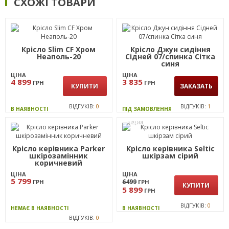
СХОЖІ ТОВАРИ
Крісло Slim CF Хром
Крісло Джун сидіння
Неаполь-20
Сідней 07/спинка Сітка
синя
ЦІНА
ЦІНА
4 899
3 835
ГРН
ГРН
КУПИТИ
ЗАКАЗАТЬ
ВІДГУКІВ:
0
ВІДГУКІВ:
1
В НАЯВНОСТІ
ПІД ЗАМОВЛЕННЯ
АКЦИЯ
Крісло керівника Parker
Крісло керівника Seltic
шкірозамінник
шкірзам сірий
коричневий
ЦІНА
ЦІНА
5 799
6499
ГРН
ГРН
КУПИТИ
5 899
ГРН
ВІДГУКІВ:
0
НЕМАЄ В НАЯВНОСТІ
В НАЯВНОСТІ
ВІДГУКІВ:
0