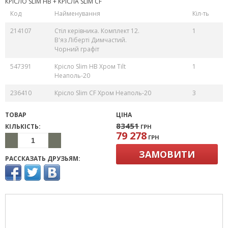
КРІСЛО SLIM HB + КРІСЛА SLIM CF
Код
Найменування
Кіл-ть
214107
Стіл керівника. Комплект 12.
1
В'яз Ліберті Димчастий.
Чорний графіт
547391
Крісло Slim HB Хром Tilt
1
Неаполь-20
236410
Крісло Slim CF Хром Неаполь-20
3
ТОВАР
ЦІНА
83451
КІЛЬКІСТЬ:
ГРН
79 278
ГРН
ЗАМОВИТИ
РАССКАЗАТЬ ДРУЗЬЯМ: