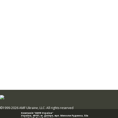
©1999-2026 AMF Ukraine, LLC. All rights reserved
Компанія "АМФ Україна"
Україна, 49101,
м. Дніпро
,
вул. Миколи Руденка, 53а