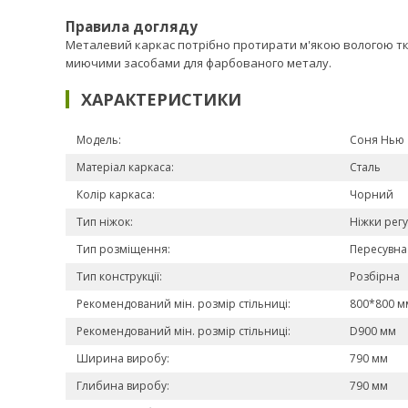
Правила догляду
Металевий каркас потрібно протирати м'якою вологою тк
миючими засобами для фарбованого металу.
ХАРАКТЕРИСТИКИ
Модель:
Соня Нью
Матеріал каркаса:
Сталь
Колір каркаса:
Чорний
Тип ніжок:
Ніжки рег
Тип розміщення:
Пересувна
Тип конструкції:
Розбірна
Рекомендований мін. розмір стільниці:
800*800 м
Рекомендований мін. розмір стільниці:
D900 мм
Ширина виробу:
790 мм
Глибина виробу:
790 мм