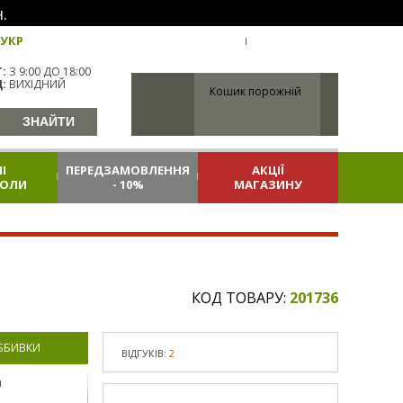
.
УКР
УКРАЇНА
ВХІД
РЕЄСТРАЦІЯ
:
З 9:00 ДО 18:00
:
ВИХІДНИЙ
Кошик порожній
І
ПЕРЕДЗАМОВЛЕННЯ
АКЦІЇ
КОЛИ
- 10%
МАГАЗИНУ
КОД ТОВАРУ:
201736
ОББИВКИ
ВІДГУКІВ:
2
й