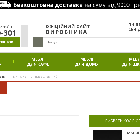
Безкоштовна доставка
на суму від 9000 грн
РУС
Я
ВАКАНСІЇ
НАШІ ПРОЕКТИ
АКЦІЇ
ПН-ПТ
ОФІЦІЙНИЙ САЙТ
КРАЇНІ:
СБ-НД
0-301
ВИРОБНИКА
ЗВІНОК
МЕБЛІ
МЕБЛІ
МЕБЛ
У
ДЛЯ КАФЕ
ДЛЯ ДОМУ
ДЛЯ Ш
ЛІВ
БАЗА СОНЯ НЬЮ ЧОРНИЙ
ВИБРАТИ КОЛІР 
Чорни