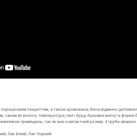
 порошковим покриттям, а також хромована. Вона відмінно доповнить
ів, таким як волога, температура, пил і бруд. Красива вигнута форма 
 невеликих приміщень, так як має компактний розмір. 4 труби зварені
ий, Лак Білий, Лак Чорний.