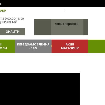
.
УКР
УКРАЇНА
ВХІД
РЕЄСТРАЦІЯ
:
З 9:00 ДО 18:00
:
ВИХІДНИЙ
Кошик порожній
І
ПЕРЕДЗАМОВЛЕННЯ
АКЦІЇ
КОЛИ
- 10%
МАГАЗИНУ