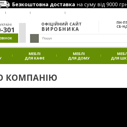
Безкоштовна доставка
на суму від 9000 грн
РУС
Я
ВАКАНСІЇ
НАШІ ПРОЕКТИ
АКЦІЇ
ПН-ПТ
ОФІЦІЙНИЙ САЙТ
КРАЇНІ:
СБ-НД
0-301
ВИРОБНИКА
ЗВІНОК
МЕБЛІ
МЕБЛІ
МЕБЛ
У
ДЛЯ КАФЕ
ДЛЯ ДОМУ
ДЛЯ Ш
О КОМПАНІЮ