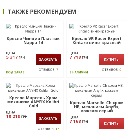
ТАКЖЕ РЕКОМЕНДУЕМ
Кресло Чинция Пластик
Кресло VR Racer Expert
Nappa 14
Kintaro вино-красный
ЦЕНА
ЦЕНА
5 317
7 718
ГРН
ГРН
ЗАКАЗАТЬ
КУПИТЬ
ОТЗЫВОВ:
7
ОТЗЫВОВ:
0
ПОД ЗАКАЗ
В НАЛИЧИИ
Кресло Марсель Хром
механизм ANYFIX Kolibri
Кресло Marselle-Ch хром
Gold
НВ, механизм Anyfix,
кожзам серый
ЦЕНА
10 219
ГРН
ЦЕНА
ЗАКАЗАТЬ
7 168
ГРН
КУПИТЬ
ОТЗЫВОВ:
17