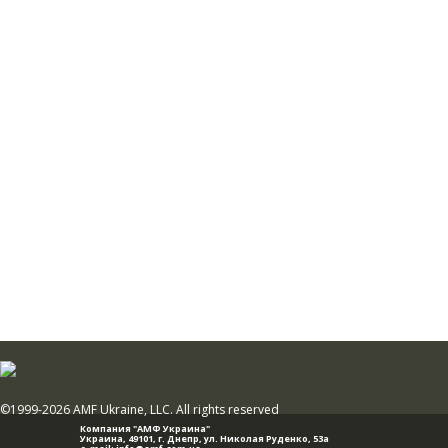
©1999-2026 AMF Ukraine, LLC. All rights reserved
Компания "АМФ Украина"
Украина, 49101,
г. Днепр
,
ул. Николая Руденко, 53а