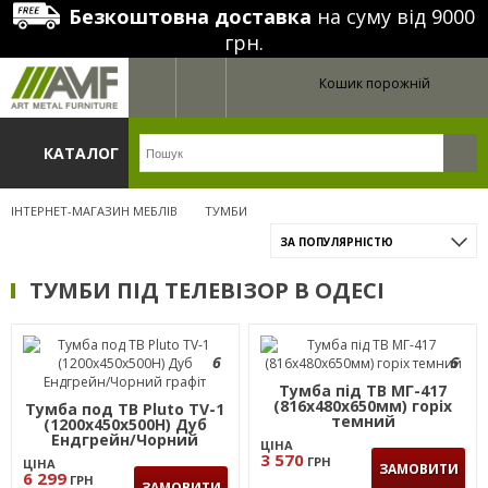
Безкоштовна доставка
на суму від 9000
грн.
Кошик порожній
КАТАЛОГ
ІНТЕРНЕТ-МАГАЗИН МЕБЛІВ
ТУМБИ
ЗА ПОПУЛЯРНІСТЮ
ТУМБИ ПІД ТЕЛЕВІЗОР В ОДЕСІ
6
6
Тумба під ТВ МГ-417
(816х480х650мм) горіх
Тумба под ТВ Pluto TV-1
темний
(1200х450х500Н) Дуб
Ендгрейн/Чорний
ЦІНА
графіт
3 570
ГРН
ЦІНА
ЗАМОВИТИ
6 299
ГРН
ЗАМОВИТИ