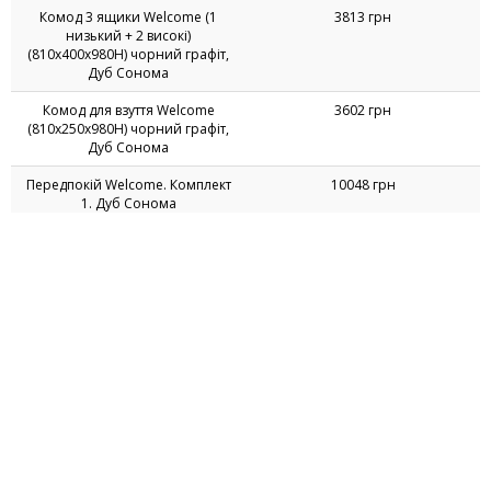
Вішалка з полицею Welcome
678 грн
(750х252х88Н) чорний графіт,
Дуб Сонома
Дзеркало стінове Welcome
2119 грн
(550х42х980Н) Дуб Сонома
Дзеркало стінове Welcome
2489 грн
(810х42х980Н) Дуб Сонома
Комод 3 ящики Welcome (1
3813 грн
низький + 2 високі)
(810х400х980Н) чорний графіт,
Дуб Сонома
Комод для взуття Welcome
3602 грн
(810х250х980Н) чорний графіт,
Дуб Сонома
Передпокій Welcome. Комплект
10048 грн
1. Дуб Сонома
Передпокій Welcome. Комплект
9247 грн
10. Дуб Сонома
Передпокій Welcome. Комплект
9996 грн