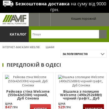
Безкоштовна доставка
на суму від 9000
грн.
Кошик порожній
КАТАЛОГ
ІНТЕРНЕТ-МАГАЗИН МЕБЛІВ
ШАФИ
ЗА ПОПУЛЯРНІСТЮ
ПЕРЕДПОКІЙ В ОДЕСІ
Рейкова стіна Welcome
Вішалка з полицею
(550х42х530Н) чорний,
Welcome (490х252х88Н)
Дуб Сонома
чорний графіт,, Дуб
Сонома
ЦІНА
ЦІНА
847
529
ГРН
ГРН
КУПИТИ
ЗАМОВИТИ