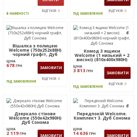
ВІДГУКІВ:
0
ВІДГУКІВ:
0
В НАЯВНОСТІ
ПІД ЗАМОВЛЕННЯ
6
Вішалка з полицею
Welcome (750х252х88Н)
Комод 3 ящики
чорний графіт, Дуб
Welcome (1 низький + 2
Сонома
високі) (810х400х980Н)
ЦІНА
чорний графіт, Дуб
678
ГРН
ЦІНА
ЗАМОВИТИ
Сонома
3 813
ГРН
ЗАМОВИТИ
ВІДГУКІВ:
0
ПІД ЗАМОВЛЕННЯ
ВІДГУКІВ:
0
ПІД ЗАМОВЛЕННЯ
6
Дзеркало стінове
Передпокій Welcome.
Welcome (550х42х980Н)
Комплект 3. Дуб Сонома
Дуб Сонома
ЦІНА
ЦІНА
2 119
14 636
ГРН
ГРН
ЗАМОВИТИ
ЗАМОВИТИ