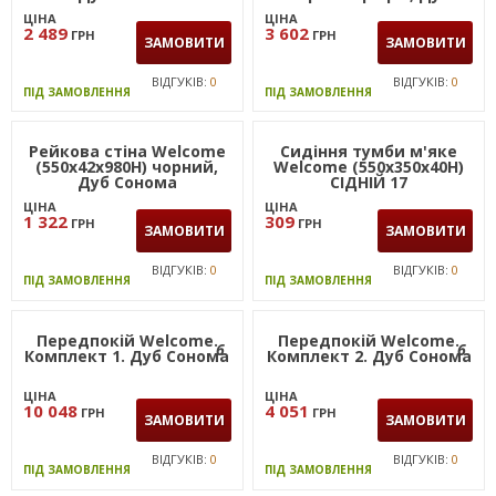
Сонома
ЦІНА
ЦІНА
2 489
3 602
ГРН
ГРН
ЗАМОВИТИ
ЗАМОВИТИ
ВІДГУКІВ:
0
ВІДГУКІВ:
0
ПІД ЗАМОВЛЕННЯ
ПІД ЗАМОВЛЕННЯ
Сидіння тумби м'яке
Welcome (550х350х40Н)
СІДНІЙ 17
ЦІНА
309
ГРН
ЗАМОВИТИ
ВІДГУКІВ:
0
ПІД ЗАМОВЛЕННЯ
Передпокій Welcome.
6
Комплект 1. Дуб Сонома
Рейкова стіна Welcome
(550х42х980Н) чорний,
Дуб Сонома
ЦІНА
10 048
ГРН
ЦІНА
ЗАМОВИТИ
1 322
ГРН
ЗАМОВИТИ
ВІДГУКІВ:
0
ПІД ЗАМОВЛЕННЯ
ВІДГУКІВ:
0
ПІД ЗАМОВЛЕННЯ