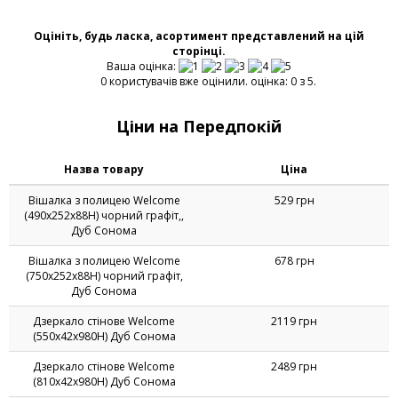
ЦІНА
ЦІНА
9 247
9 996
ГРН
ГРН
ЗАМОВИТИ
ЗАМОВИТИ
ВІДГУКІВ:
0
ВІДГУКІВ:
0
ПІД ЗАМОВЛЕННЯ
ПІД ЗАМОВЛЕННЯ
1
Оцініть, будь ласка, асортимент представлений на цій
сторінці.
Ваша оцінка:
0 користувачів вже оцінили. оцінка: 0 з 5.
Ціни на Передпокій
Назва товару
Ціна
Вішалка з полицею Welcome
529 грн
(490х252х88Н) чорний графіт,,
Дуб Сонома