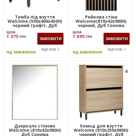
Тумба під взуття
Рейкова стіна
Welcome (500х400х450Н)
Welcome(810х42х980Н)
чорний графіт, Дуб
чорний, Дуб Сонома
Сонома
ЦІНА
ЦІНА
1 375
1 695
ГРН
ГРН
ЗАМОВИТИ
ЗАМОВИТИ
ВІДГУКІВ:
0
ВІДГУКІВ:
0
ПІД ЗАМОВЛЕННЯ
ПІД ЗАМОВЛЕННЯ
6
Дзеркало стінове
Комод для взуття
Welcome (810х42х980Н)
Welcome (810х250х980Н)
Дуб Сонома
чорний графіт, Дуб