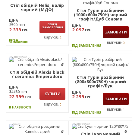
(1380/210х1000х750Н)
ЦІНА
чорний/Дуб Ліворно
2599
ПЕРЕД
ГРН
ЦІНА
ЗАМОВЛЕННЯ
3 999
2 339
ГРН
ГРН
ЗАМОВИТИ
ВІДГУКІВ:
2
ПЕРЕД
ВІДГУКІВ:
0
ЗАМОВЛЕННЯ
ПІД ЗАМОВЛЕННЯ
ПЕРЕД
ЗАМОВЛЕННЯ
Стіл обідній Helis, колір
чорний (МДФ)
Стіл Турін розбірний
(1000х600х750H) чорний
графіт/Дуб Сонома
ЦІНА
2599
ПЕРЕД
ГРН
ЦІНА
ЗАМОВЛЕННЯ
2 339
2 097
ГРН
ГРН
ЗАМОВИТИ
ВІДГУКІВ:
2
ПЕРЕД
ЗАМОВЛЕННЯ
ВІДГУКІВ:
0
ПІД ЗАМОВЛЕННЯ
РОЗПРОДАЖ
6
Стіл обідній Alexis black
/ ceramics Emperadoro
Стіл Турін розбірний
(800х800х750H) чорний