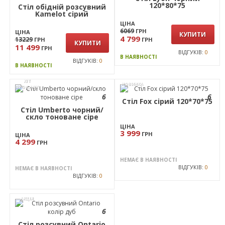
графіт/Бук
ЦІНА
34430
ГРН
ЦІНА
КУПИТИ
22 399
2 299
ГРН
ГРН
ЗАМОВИТИ
ВІДГУКІВ:
0
В НАЯВНОСТІ
ВІДГУКІВ:
1
ПІД ЗАМОВЛЕННЯ
АКЦІЯ
РОЗПРОДАЖ
6
6
Стіл Lyon чорний
120*80*75
Стіл обідній розсувний
Kamelot сірий
ЦІНА
6069
ГРН
ЦІНА
КУПИТИ
4 799
13229
ГРН
ГРН
КУПИТИ
11 499
ГРН
ВІДГУКІВ:
0
В НАЯВНОСТІ
ВІДГУКІВ:
0
В НАЯВНОСТІ
ХІТ
НОВИНКА
ПРОДАЖУ
6
6
Стіл Fox сірий 120*70*75
Стіл Umberto чорний/
скло тоноване сіре
ЦІНА
3 999
ГРН
ЦІНА