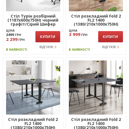
Стіл Турін розбірний
Стіл розкладний Fold 2
(1187х600х750H) чорний
FL2 1400
графіт/Сірий Шифер
(1380/210х1000х750Н)
чорний/Білий
ЦІНА
ЦІНА
3 999
2499
ГРН
ГРН
КУПИТИ
КУПИТИ
2 299
ГРН
ВІДГУКІВ:
0
ВІДГУКІВ:
0
В НАЯВНОСТІ
В НАЯВНОСТІ
6
6
Стіл розкладний Fold 2
Стіл розкладний Fold 2
FL2 1400
FL2 1400
(1380/210х1000х750Н)
(1380/210х1000х750Н)