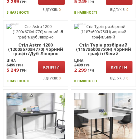
2 299
5 249
ГРН
ГРН
ВІДГУКІВ:
0
ВІДГУКІВ:
0
В НАЯВНОСТІ
В НАЯВНОСТІ
АКЦІЯ
АКЦІЯ
6
Стіл Astra 1200
Стіл Турін розбірний
(1200х670хН770) чорний
(1187х600х750H) чорний
графіт/Дуб Ліворно
графіт/Білий
ЦІНА
ЦІНА
5499
2499
ГРН
ГРН
КУПИТИ
КУПИТИ
5 249
2 299
ГРН
ГРН
ВІДГУКІВ:
0
ВІДГУКІВ:
0
В НАЯВНОСТІ
В НАЯВНОСТІ
АКЦІЯ
6