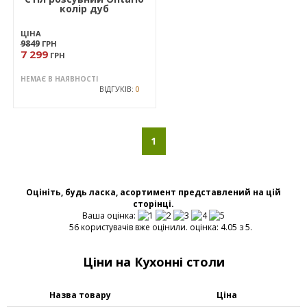
4 299
ГРН
НЕМАЄ В НАЯВНОСТІ
ВІДГУКІВ:
0
НЕМАЄ В НАЯВНОСТІ
ВІДГУКІВ:
0
АКЦІЯ
6
Стіл розсувний Ontario
колір дуб
ЦІНА
9849
ГРН
7 299
ГРН
НЕМАЄ В НАЯВНОСТІ
ВІДГУКІВ:
0
1