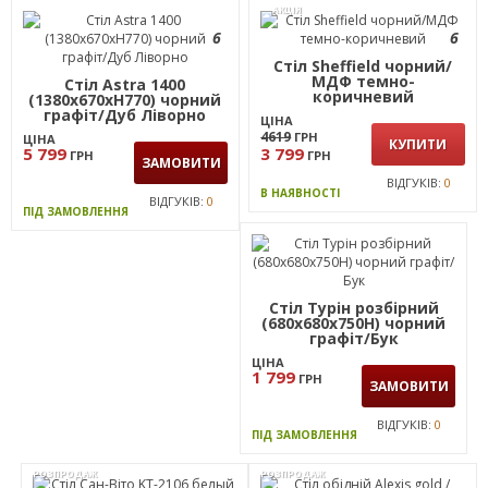
Стіл Daisy 1200
Стіл Турін розбірний
(1200х670хН770) чорний
(1187х800х750H) чорний
графіт/Дуб Ліворно
графіт/Бук
ЦІНА
ЦІНА
6 799
2999
ГРН
ГРН
ЗАМОВИТИ
ЗАМОВИТИ
2 799
ГРН
ВІДГУКІВ:
1
ВІДГУКІВ:
0
ПІД ЗАМОВЛЕННЯ
ПІД ЗАМОВЛЕННЯ
АКЦІЯ
6
6
Стіл Sheffield чорний/
МДФ темно-
Стіл Astra 1400
коричневий
(1380х670хН770) чорний
графіт/Дуб Ліворно
ЦІНА
4619
ГРН
ЦІНА
КУПИТИ
5 799
3 799
ГРН
ГРН
ЗАМОВИТИ
ВІДГУКІВ:
0
В НАЯВНОСТІ
ВІДГУКІВ:
0
ПІД ЗАМОВЛЕННЯ