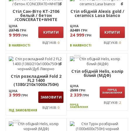
Стіл Турін розбірний
(680х680х750H) чорний
графіт/Бук
ЦІНА
1 799
ГРН
ЗАМОВИТИ
ВІДГУКІВ:
0
ПІД ЗАМОВЛЕННЯ
РОЗПРОДАЖ
РОЗПРОДАЖ
6
6
Стіл Сан-Віто KT-2106
Стіл обідній Alexis gold /
белый / бетон
ceramics Lasa bianco
/CONCERATE+WHITE
ЦІНА
ЦІНА
23745
32481
ГРН
ГРН
КУПИТИ
КУПИТИ
9 999
24 999
ГРН
ГРН
ВІДГУКІВ:
0
ВІДГУКІВ:
0
В НАЯВНОСТІ
В НАЯВНОСТІ
ПЕРЕД
ЗАМОВЛЕННЯ
6
Стіл обідній Helis, колір
білий (МДФ)
Стіл розкладний Fold 2
FL2 1400