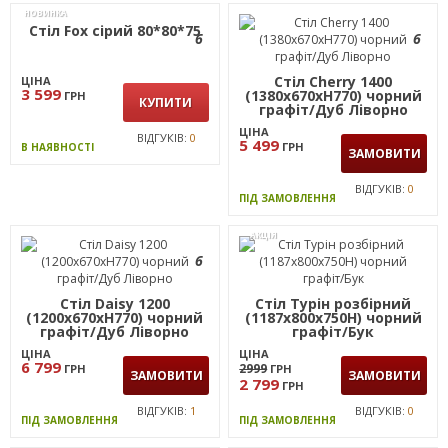
Стіл Daisy 1400
6
(1380х670хН770) чорний
графіт/Дуб Ліворно
ЦІНА
6 999
ГРН
ЗАМОВИТИ
ВІДГУКІВ:
0
ПІД ЗАМОВЛЕННЯ
НОВИНКА
Стіл Fox сірий 80*80*75
6
6
Стіл Cherry 1400
ЦІНА
3 599
(1380х670хН770) чорний
ГРН
КУПИТИ
графіт/Дуб Ліворно
ЦІНА
ВІДГУКІВ:
0
5 499
ГРН
В НАЯВНОСТІ
ЗАМОВИТИ
ВІДГУКІВ:
0
ПІД ЗАМОВЛЕННЯ
АКЦІЯ
6