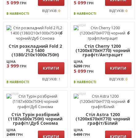
5 099
5 099
ГРН
ГРН
ВІДГУКІВ:
0
ВІДГУКІВ:
0
В НАЯВНОСТІ
В НАЯВНОСТІ
АКЦІЯ
6
6
Стіл розкладний Fold 2
Стіл Cherry 1200
FL2 1400
(1200х670хН770) чорний
(1380/210х1000х750Н)
графіт/Антрацит
чорний/Дуб Сонома
ЦІНА
ЦІНА
3 999
5299
ГРН
ГРН
КУПИТИ
КУПИТИ
5 099
ГРН
ВІДГУКІВ:
1
ВІДГУКІВ:
0
В НАЯВНОСТІ
В НАЯВНОСТІ
АКЦІЯ
АКЦІЯ
6
Стіл Турін розбірний
Стіл Astra 1200
(1187х600х750H) чорний
(1200х670хН770) чорний
графіт/Дуб Сонома
графіт/Білий
ЦІНА
ЦІНА
2499
5499
ГРН
ГРН
КУПИТИ
КУПИТИ