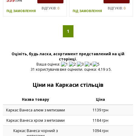
ПІД ЗАМОВЛЕННЯ
ПІД ЗАМОВЛЕННЯ
АКЦІЯ
Каркас Велес черный с
Каркас Зета хром з
метизами
метизами
ЦІНА
ЦІНА
1 269
1109
ГРН
ГРН
ЗАМОВИТИ
ЗАМОВИТИ
559
ГРН
ВІДГУКІВ:
0
ВІДГУКІВ:
0
ПІД ЗАМОВЛЕННЯ
ПІД ЗАМОВЛЕННЯ
1
Оцініть, будь ласка, асортимент представлений на цій
сторінці.
Ваша оцінка:
31 користувачів вже оцінили. оцінка: 4.19 з 5.