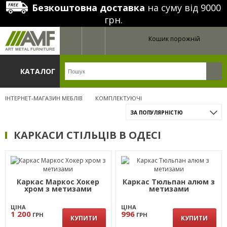
Безкоштовна доставка
на суму від 9000
грн.
Кошик порожній
КАТАЛОГ
ІНТЕРНЕТ-МАГАЗИН МЕБЛІВ
КОМПЛЕКТУЮЧІ
ЗА ПОПУЛЯРНІСТЮ
КАРКАСИ СТІЛЬЦІВ В ОДЕСІ
Каркас Маркос Хокер
Каркас Тюльпан алюм з
хром з метизами
метизами
ЦІНА
ЦІНА
1 200
996
ГРН
ГРН
КУПИТИ
КУПИТИ