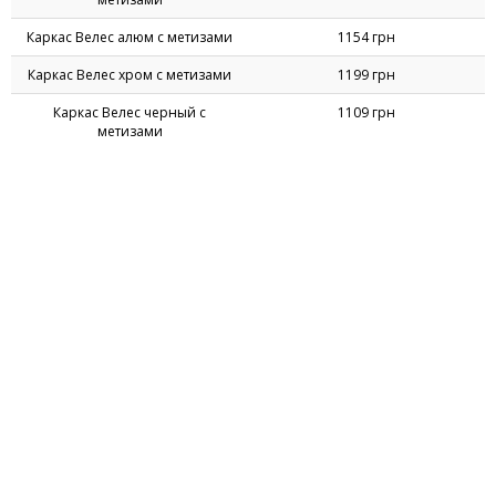
Ціни на Каркаси стільців
Назва товару
Ціна
Каркас Ванеса алюм з метизами
1139 грн
Каркас Ванеса хром з метизами
1184 грн
Каркас Ванеса чорний з
1094 грн
метизами
Каркас Велес алюм с метизами
1154 грн
Каркас Велес хром с метизами
1199 грн
Каркас Велес черный с
1109 грн
метизами
Каркас Зета хром з метизами
1269 грн
Каркас Зета чорний з метизами
1239 грн
Каркас Кафе-3 (Корсика) хром з
984 грн
металовиробами
Каркас Маркос алюм з метизами
1254 грн