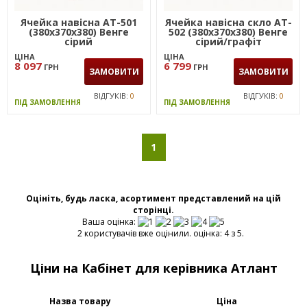
Ячейка навісна AT-501
Ячейка навісна скло AT-
(380х370х380) Венге
502 (380х370х380) Венге
сірий
сірий/графіт
ЦІНА
ЦІНА
8 097
6 799
ГРН
ГРН
ЗАМОВИТИ
ЗАМОВИТИ
ВІДГУКІВ:
0
ВІДГУКІВ:
0
ПІД ЗАМОВЛЕННЯ
ПІД ЗАМОВЛЕННЯ
1
Оцініть, будь ласка, асортимент представлений на цій
сторінці.
Ваша оцінка:
2 користувачів вже оцінили. оцінка: 4 з 5.
Ціни на Кабінет для керівника Атлант
Назва товару
Ціна