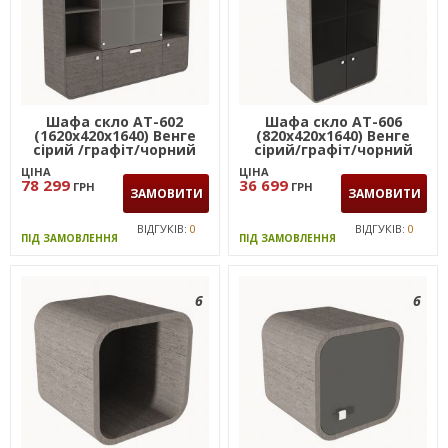
Шафа скло AT-602
Шафа скло AT-606
(1620х420х1640) Венге
(820х420х1640) Венге
сірий /графіт/чорний
сірий/графіт/чорний
графіт
графіт
ЦІНА
ЦІНА
78 299
36 699
ГРН
ГРН
ЗАМОВИТИ
ЗАМОВИТИ
ВІДГУКІВ:
0
ВІДГУКІВ:
0
ПІД ЗАМОВЛЕННЯ
ПІД ЗАМОВЛЕННЯ
6
6