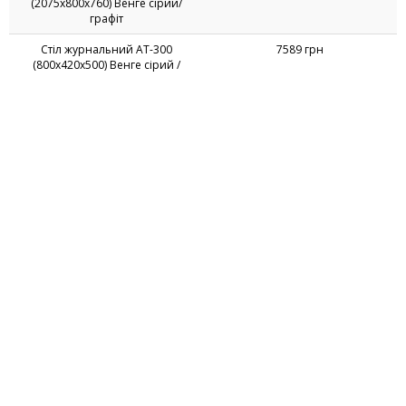
(2075х800х760) Венге сірий/
графіт
Стіл журнальний AT-300
7589 грн
(800х420х500) Венге сірий /
графіт/чорний графіт
Шафа скло AT-602
78299 грн
(1620х420х1640) Венге сірий /
графіт/чорний графіт
Шафа скло AT-606
36699 грн
(820х420х1640) Венге сірий/
графіт/чорний графіт
©1999-2026 AMF Ukraine, LLC. All rights reserved
Компанія "АМФ Україна"
Україна, 49101,
м. Дніпро
,
вул. Миколи Руденка, 53а
e-mail:
info@amf.com.ua
hotline:
0-800-300-301
(безкоштовно на території України)