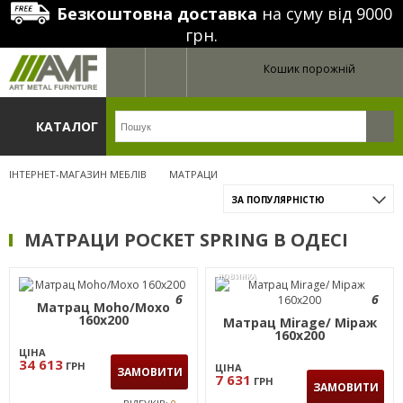
Безкоштовна доставка
на суму від 9000
грн.
Кошик порожній
КАТАЛОГ
ІНТЕРНЕТ-МАГАЗИН МЕБЛІВ
МАТРАЦИ
ЗА ПОПУЛЯРНІСТЮ
МАТРАЦИ POCKET SPRING В ОДЕСІ
НОВИНКА
6
6
Матрац Moho/Мохо
160х200
Матрац Mirage/ Міраж
160х200
ЦІНА
34 613
ГРН
ЦІНА
ЗАМОВИТИ
7 631
ГРН
ЗАМОВИТИ