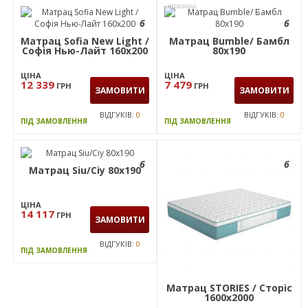
НОВИНКА
6
6
Матрац Sofia New Light /
Матрац Bumble/ Бамбл
Софія Нью-Лайт 160х200
80х190
ЦІНА
ЦІНА
12 339
7 479
ГРН
ГРН
ЗАМОВИТИ
ЗАМОВИТИ
ВІДГУКІВ:
0
ВІДГУКІВ:
0
ПІД ЗАМОВЛЕННЯ
ПІД ЗАМОВЛЕННЯ
6
6
Матрац Siu/Сіу 80х190
ЦІНА
14 117
ГРН
ЗАМОВИТИ
ВІДГУКІВ:
0
ПІД ЗАМОВЛЕННЯ
Матрац STORIES / Сторіс
1600х2000