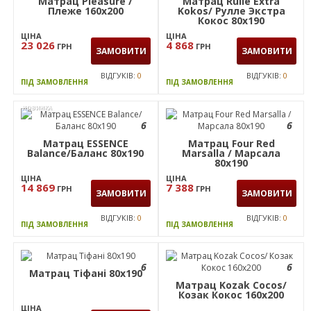
Матрац Pleasure /
Матрац Rulle Extra
Плеже 160x200
Kokos/ Рулле Экстра
Кокос 80х190
ЦІНА
ЦІНА
23 026
4 868
ГРН
ГРН
ЗАМОВИТИ
ЗАМОВИТИ
ВІДГУКІВ:
0
ВІДГУКІВ:
0
ПІД ЗАМОВЛЕННЯ
ПІД ЗАМОВЛЕННЯ
НОВИНКА
6
6
Матрац ESSENCE
Матрац Four Red
Balance/Баланс 80х190
Marsalla / Марсала
80х190
ЦІНА
ЦІНА
14 869
7 388
ГРН
ГРН
ЗАМОВИТИ
ЗАМОВИТИ
ВІДГУКІВ:
0
ВІДГУКІВ:
0
ПІД ЗАМОВЛЕННЯ
ПІД ЗАМОВЛЕННЯ
6
6
Матрац Тіфані 80x190
Матрац Kozak Coсos/
Козак Кокос 160х200
ЦІНА