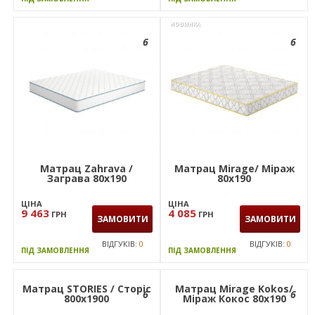
НОВИНКА
6
6
Матрац Zahrava /
Матрац Mirage/ Міраж
Заграва 80х190
80х190
ЦІНА
ЦІНА
9 463
4 085
ГРН
ГРН
ЗАМОВИТИ
ЗАМОВИТИ
ВІДГУКІВ:
0
ВІДГУКІВ:
0
ПІД ЗАМОВЛЕННЯ
ПІД ЗАМОВЛЕННЯ
Матрац STORIES / Сторіс
Матрац Mirage Kokos/
6
6
800х1900
Міраж Кокос 80x190