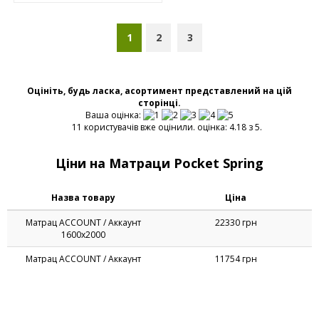
1
2
3
Оцініть, будь ласка, асортимент представлений на цій
сторінці.
Ваша оцінка:
11 користувачів вже оцінили. оцінка: 4.18 з 5.
Ціни на Матраци Pocket Spring
Назва товару
Ціна
Матрац ACCOUNT / Аккаунт
22330 грн
1600х2000
Матрац ACCOUNT / Аккаунт
11754 грн
800х1900
Матрац Amore / Амор 160x200
25216 грн