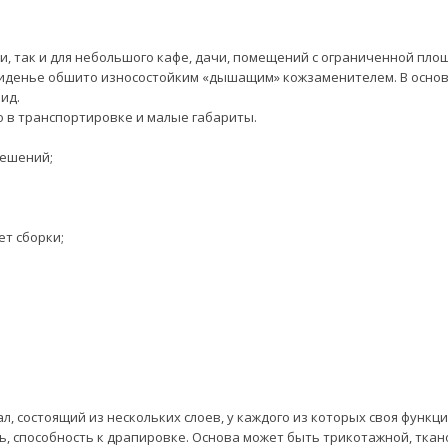
ни, так и для небольшого кафе, дачи, помещений с ограниченной пл
сиденье обшито износостойким «дышащим» кожзаменителем. В основ
ид.
о в транспортировке и малые габариты.
решений;
ет сборки;
 состоящий из нескольких слоев, у каждого из которых своя функция
ь, способность к драпировке. Основа может быть трикотажной, ткан