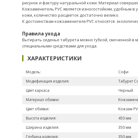
рисунок и фактуру натуральной кожи. Материал соверше
Кожзаменитель PVC является износостойким, удобным в 
кожи, количество расцветок достаточно велико.
К достоинствам кожзаменителя PVC относятся: экологическ
Правила ухода
Вытирать сиденье табурета можно губкой, смоченной в м
специальными средствами для ухода.
ХАРАКТЕРИСТИКИ
Модель:
Софи
Модификация изделия:
Табурет С
Цвет каркаса:
Черный
Материал обивки:
Кожзамени
Цвет обивки:
Кожзам P
Высота изделия:
450 мм
Ширина изделия:
350 мм
Глубина изделия:
350 мм