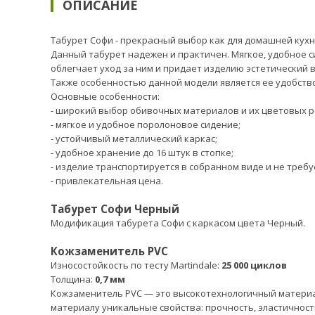
ОПИСАНИЕ
Табурет Софи - прекрасный выбор как для домашней кух
Данный табурет надежен и практичен. Мягкое, удобное 
облегчает уход за ним и придает изделию эстетический в
Также особенностью данной модели является ее удобств
Основные особенности:
- широкий выбор обивочных материалов и их цветовых 
- мягкое и удобное поролоновое сидение;
- устойчивый металлический каркас;
- удобное хранение до 16 штук в стопке;
- изделие транспортируется в собранном виде и не требу
- привлекательная цена.
Табурет Софи Черный
Модификация табурета Софи с каркасом цвета Черный.
Кожзаменитель PVC
Износостойкость по тесту Martindale:
25 000 циклов
Толщина:
0,7 мм
Кожзаменитель PVC — это высокотехнологичный материал,
материалу уникальные свойства: прочность, эластичност