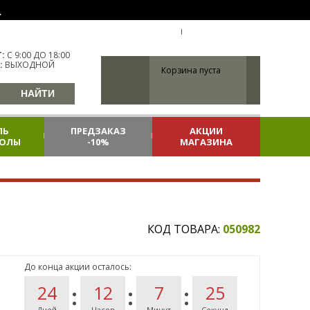
.
УКР
УКРАИНА
ВХОД
РЕГИСТРАЦИЯ
:
С 9:00 ДО 18:00
:
ВЫХОДНОЙ
Корзина пуста
ЛЬ
ПРЕДЗАКАЗ
АКЦИИ
КОЛЫ
-10%
МАГАЗИНА
КОД ТОВАРА:
050982
До конца акции осталось:
24
12
7
24
Дней
Часов
Минут
Секунд