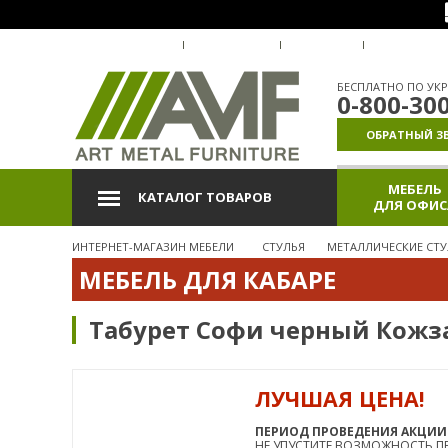
О КОМПАНИИ
ДОСТАВКА
ОПЛАТА
ГАРАНТИЯ
БЕСПЛАТНО ПО УКР
0-800-30
ОБРАТНЫЙ З
МЕБЕЛЬ
КАТАЛОГ ТОВАРОВ
ДЛЯ ОФИС
ИНТЕРНЕТ-МАГАЗИН МЕБЕЛИ
СТУЛЬЯ
МЕТАЛЛИЧЕСКИЕ СТУ
МЕБЕЛЬ ДЛЯ КАБАРЕ
Табурет Софи черный Кож
ЛУЧШАЯ ЦЕНА!
АКЦИЯ
СУПЕРЦЕНА
ПЕРИОД ПРОВЕДЕНИЯ АКЦИИ: 01
НЕ УПУСТИТЕ ВОЗМОЖНОСТЬ ПР