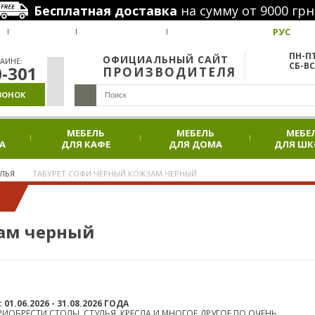
Бесплатная доставка
на сумму от 9000 грн
РУС
ВАКАНСИИ
НАШИ ПРОЕКТЫ
АКЦИИ
ПН-ПТ
ОФИЦИАЛЬНЫЙ САЙТ
АИНЕ:
СБ-ВС
0-301
ПРОИЗВОДИТЕЛЯ
ВОНОК
МЕБЕЛЬ
МЕБЕЛЬ
МЕБЕ
А
ДЛЯ КАФЕ
ДЛЯ ДОМА
ДЛЯ Ш
ЛЬЯ
ТАБУРЕТ СОФИ ЧЕРНЫЙ КОЖЗАМ ЧЕРНЫЙ
зам черный
.06.2026 - 31.08.2026 ГОДА
ИОБРЕСТИ СТОЛЫ, СТУЛЬЯ, КРЕСЛА И МНОГОЕ ДРУГОЕ ПО ОЧЕНЬ