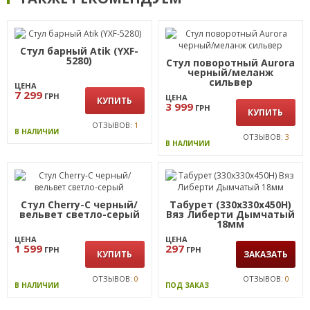
Стул барный Atik (YXF-
5280)
Стул поворотный Aurora
черный/меланж
сильвер
ЦЕНА
7 299
ГРН
ЦЕНА
КУПИТЬ
3 999
ГРН
КУПИТЬ
ОТЗЫВОВ:
1
В НАЛИЧИИ
ОТЗЫВОВ:
3
В НАЛИЧИИ
Стул Cherry-C черный/
Табурет (330х330х450Н)
вельвет cветло-серый
Вяз Либерти Дымчатый
18мм
ЦЕНА
ЦЕНА
1 599
297
ГРН
ГРН
КУПИТЬ
ЗАКАЗАТЬ
ОТЗЫВОВ:
0
ОТЗЫВОВ:
0
В НАЛИЧИИ
ПОД ЗАКАЗ