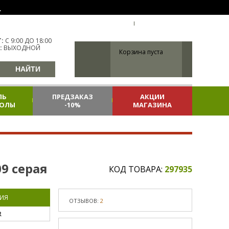
.
УКР
УКРАИНА
ВХОД
РЕГИСТРАЦИЯ
:
С 9:00 ДО 18:00
:
ВЫХОДНОЙ
Корзина пуста
ЛЬ
ПРЕДЗАКАЗ
АКЦИИ
КОЛЫ
-10%
МАГАЗИНА
09 серая
КОД ТОВАРА:
297935
ИЯ
ОТЗЫВОВ:
2
R