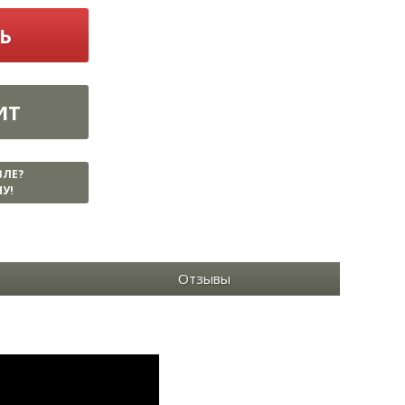
Ь
ИТ
ВЛЕ?
У!
Отзывы