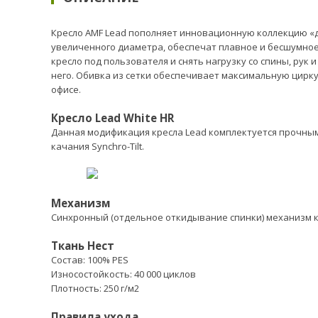
Кресло AMF Lead пополняет инновационную коллекцию «д
увеличенного диаметра, обеспечат плавное и бесшумно
кресло под пользователя и снять нагрузку со спины, рук
него. Обивка из сетки обеспечивает максимальную цирку
офисе.
Кресло Lead White HR
Данная модификация кресла Lead комплектуется прочным
качания Synchro-Tilt.
Механизм
Синхронный (отдельное откидывание спинки) механизм к
Ткань Нест
Состав: 100% PES
Износостойкость: 40 000 циклов
Плотность: 250 г/м2
Правила ухода