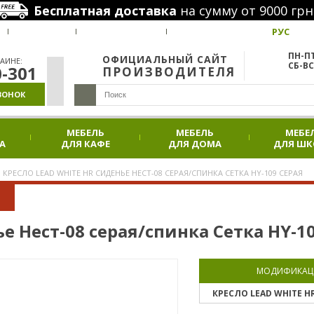
Бесплатная доставка
на сумму от 9000 грн
РУС
ВАКАНСИИ
НАШИ ПРОЕКТЫ
АКЦИИ
ПН-ПТ
ОФИЦИАЛЬНЫЙ САЙТ
АИНЕ:
СБ-ВС
0-301
ПРОИЗВОДИТЕЛЯ
ВОНОК
МЕБЕЛЬ
МЕБЕЛЬ
МЕБЕ
А
ДЛЯ КАФЕ
ДЛЯ ДОМА
ДЛЯ Ш
КРЕСЛО LEAD WHITE HR СИДЕНЬЕ НЕСТ-08 СЕРАЯ/СПИНКА СЕТКА HY-109 СЕРАЯ
е Нест-08 серая/спинка Сетка HY-1
МОДИФИКАЦ
КРЕСЛО LEAD WHITE H