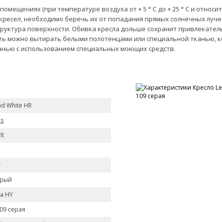
мещениях (при температуре воздуха от + 5 ° C до + 25 ° C и относит
кресел, необходимо беречь их от попадания прямых солнечных лучей
структура поверхности. Обивка кресла дольше сохранит привлекател
ть можно вытирать белыми полотенцами или специальной тканью, к
анью с использованием специальных моющих средств.
d White HR
's
lt
т
ерый
ка HY
09 серая