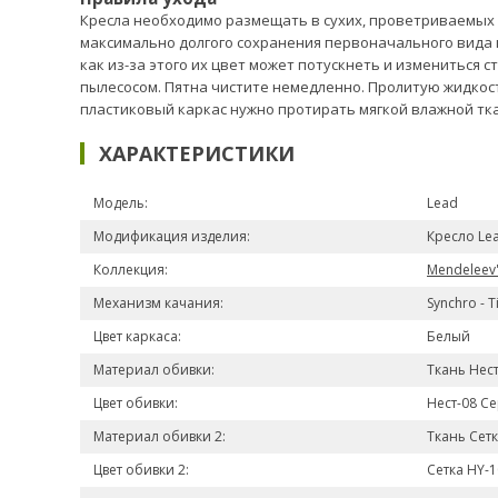
Кресла необходимо размещать в сухих, проветриваемых по
максимально долгого сохранения первоначального вида 
как из-за этого их цвет может потускнеть и измениться 
пылесосом. Пятна чистите немедленно. Пролитую жидкос
пластиковый каркас нужно протирать мягкой влажной тк
ХАРАКТЕРИСТИКИ
Модель:
Lead
Модификация изделия:
Кресло Lea
Коллекция:
Mendeleev
Механизм качания:
Synchro - Ti
Цвет каркаса:
Белый
Материал обивки:
Ткань Нес
Цвет обивки:
Нест-08 С
Материал обивки 2:
Ткань Сет
Цвет обивки 2:
Сетка HY-1