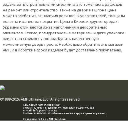
заделывать строительными смесями, а это тоже часть расходов
на ремонт или строительство. Также на двери из шпона цена
может колебаться от наличия резиновых уплотнителей, толщины
полотна и качества покрытия. Цены в Киеве и других городах
Украины отличаются из-за наполнения и декоративных
элементов. Стекло, полиуретановые материалы и даже упаковка
влияют на стоимость товара. Купить качественную
межкомнатную дверь просто. Необходимо обратиться в магазин
AMF. И в короткие сроки изделие будет доставлено покупателю.
©1999-2026 AMF Ukraine, LLC. All rights reserved
Компания "АМФ Украина"
Украина, 49101,
г. Днепр
,
ул. Николая Руденко, 53а
e-mail:
info@amf.com.ua
hotline:
0-800-300-301
(бесплатно на территории Украины)
Создание сайта -
ARP Solution