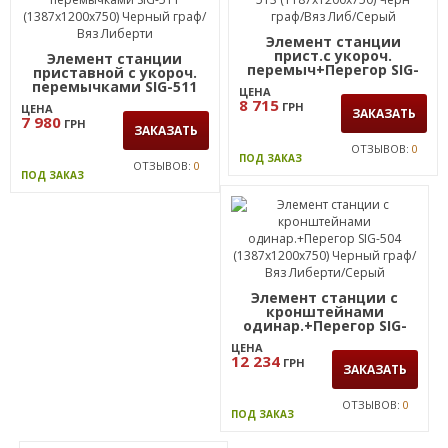
Элемент станции
прист.с укороч.
Элемент станции
перемыч+Перегор SIG-
приставной с укороч.
513 (1187х1200х750) Черн
перемычками SIG-511
ЦЕНА
граф/Вяз Либ/Серый
(1387х1200х750) Черный
8 715
ГРН
ЦЕНА
граф/Вяз Либерти
ЗАКАЗАТЬ
7 980
ГРН
ЗАКАЗАТЬ
ОТЗЫВОВ:
0
ПОД ЗАКАЗ
ОТЗЫВОВ:
0
ПОД ЗАКАЗ
Элемент станции с
кронштейнами
одинар.+Перегор SIG-
504 (1387х1200х750)
ЦЕНА
Черный граф/Вяз
12 234
ГРН
Либерти/Серый
ЗАКАЗАТЬ
ОТЗЫВОВ:
0
ПОД ЗАКАЗ