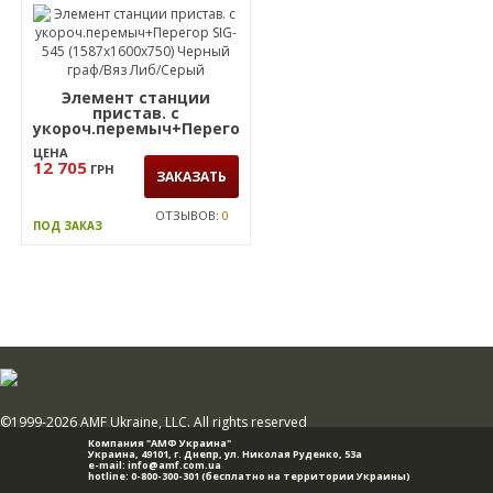
Элемент станции
пристав. с
укороч.перемыч+Перегор
SIG-545 (1587х1600х750)
ЦЕНА
Черный граф/Вяз Либ/
12 705
ГРН
Серый
ЗАКАЗАТЬ
ОТЗЫВОВ:
0
ПОД ЗАКАЗ
©1999-2026 AMF Ukraine, LLC. All rights reserved
Компания "АМФ Украина"
Украина, 49101,
г. Днепр
,
ул. Николая Руденко, 53а
e-mail:
info@amf.com.ua
hotline:
0-800-300-301
(бесплатно на территории Украины)