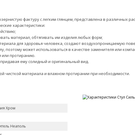
зернистую фактуру с легким глянцем, представлена в различных ра
еские характеристики:
ействию;
овать материал, обтягивать им изделия любых форм;
атериала для здоровья человека, создают воздухопроницаемую пове
лу, поэтому может использоваться в качестве заменителя или компа
 или протиранию.
 придавая ему солидный и оригинальный вид.
кой чисткой материала и влажном протирании при необходимости.
вия Хром
итель Неаполь