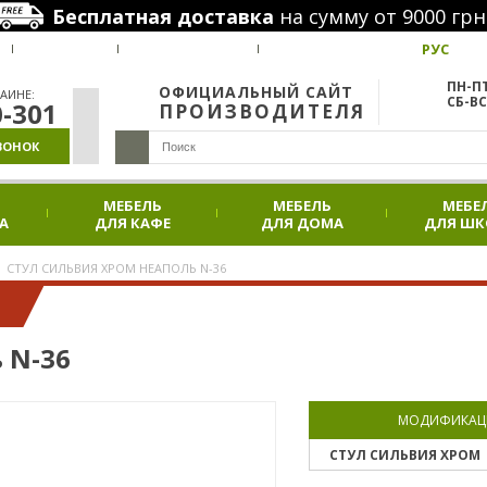
Бесплатная доставка
на сумму от 9000 грн
РУС
ВАКАНСИИ
НАШИ ПРОЕКТЫ
АКЦИИ
ПН-ПТ
ОФИЦИАЛЬНЫЙ САЙТ
АИНЕ:
СБ-ВС
0-301
ПРОИЗВОДИТЕЛЯ
ВОНОК
МЕБЕЛЬ
МЕБЕЛЬ
МЕБЕ
А
ДЛЯ КАФЕ
ДЛЯ ДОМА
ДЛЯ Ш
СТУЛ СИЛЬВИЯ ХРОМ НЕАПОЛЬ N-36
 N-36
МОДИФИКАЦ
СТУЛ СИЛЬВИЯ ХРОМ