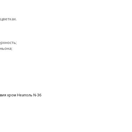
сцветках.
рхность;
ньона;