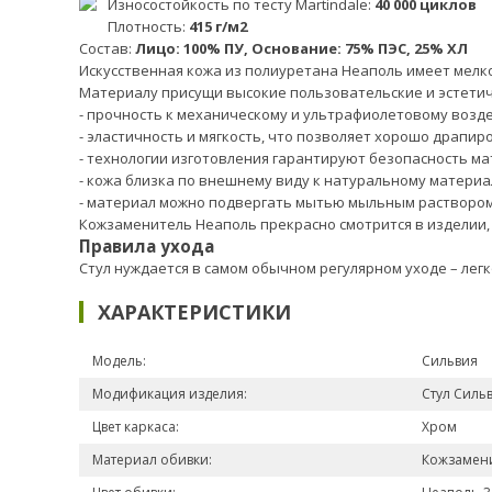
Износостойкость по тесту Martindale:
40 000 циклов
Плотность:
415 г/м2
Состав:
Лицо: 100% ПУ, Основание: 75% ПЭС, 25% ХЛ
Искусственная кожа из полиуретана Неаполь имеет мелко
Материалу присущи высокие пользовательские и эстетич
- прочность к механическому и ультрафиолетовому возд
- эластичность и мягкость, что позволяет хорошо драпир
- технологии изготовления гарантируют безопасность м
- кожа близка по внешнему виду к натуральному материа
- материал можно подвергать мытью мыльным раствором
Кожзаменитель Неаполь прекрасно смотрится в изделии,
Правила ухода
Стул нуждается в самом обычном регулярном уходе – лег
ХАРАКТЕРИСТИКИ
Модель:
Сильвия
Модификация изделия:
Стул Силь
Цвет каркаса:
Хром
Материал обивки:
Кожзамен