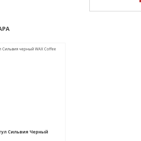
АРА
тул Сильвия Черный