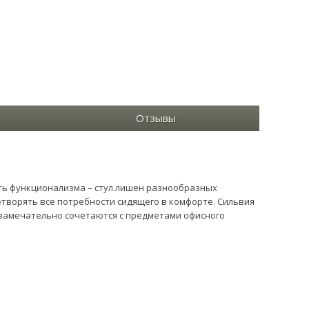
Отзывы
есть функционализма – стул лишен разнообразных
етворять все потребности сидящего в комфорте. Сильвия
замечательно сочетаются с предметами офисного