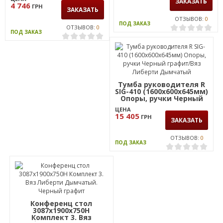
Ячмен
(1187х800х25мм) Черный
ЗАКАЗАТЬ
4 746
ГРН
гр/Вяз Либерти
ЗАКАЗАТЬ
ОТЗЫВОВ:
0
ПОД ЗАКАЗ
ОТЗЫВОВ:
0
ПОД ЗАКАЗ
Тумба руководителя R
SIG-410 (1600х600х645мм)
Опоры, ручки Черный
графит/Вяз Либерти
ЦЕНА
Дымчатый
15 405
ГРН
ЗАКАЗАТЬ
ОТЗЫВОВ:
0
ПОД ЗАКАЗ
Конференц стол
3087х1900х750Н
Комплект 3. Вяз