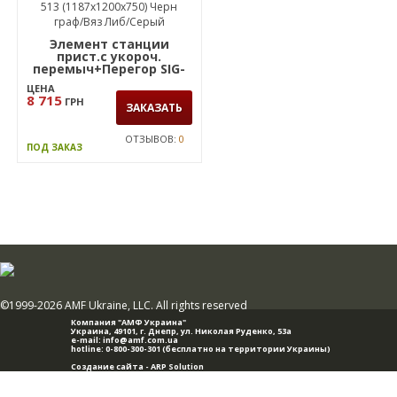
Элемент станции
прист.с укороч.
перемыч+Перегор SIG-
513 (1187х1200х750) Черн
ЦЕНА
граф/Вяз Либ/Серый
8 715
ГРН
ЗАКАЗАТЬ
ОТЗЫВОВ:
0
ПОД ЗАКАЗ
©1999-2026 AMF Ukraine, LLC. All rights reserved
Компания "АМФ Украина"
Украина, 49101,
г. Днепр
,
ул. Николая Руденко, 53а
e-mail:
info@amf.com.ua
hotline:
0-800-300-301
(бесплатно на территории Украины)
Создание сайта -
ARP Solution