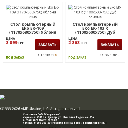
Стол компьютерный
Стол компьютерный
Eko EK-109
Eko EK-103 R
(1170x680x750) Яблоня
(1100x600x750) Дуб
25мм
сонома
ЦЕНА
ЦЕНА
3 099
2 868
ГРН
ГРН
ЗАКАЗАТЬ
ЗАКАЗАТЬ
ОТЗЫВОВ:
0
ОТЗЫВОВ:
0
ПОД ЗАКАЗ
ПОД ЗАКАЗ
©1999-2026 AMF Ukraine, LLC. All rights reserved
Компания "АМФ Украина"
Украина, 49101,
г. Днепр
,
ул. Николая Руденко, 53а
e-mail:
info@amf.com.ua
hotline:
0-800-300-301
(бесплатно на территории Украины)