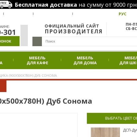
Бесплатная доставка
на сумму от 9000 грн
РУС
ВАКАНСИИ
НАШИ ПРОЕКТЫ
АКЦИИ
ПН-ПТ
ОФИЦИАЛЬНЫЙ САЙТ
АИНЕ:
СБ-ВС
0-301
ПРОИЗВОДИТЕЛЯ
ВОНОК
МЕБЕЛЬ
МЕБЕЛЬ
МЕБЕ
А
ДЛЯ КАФЕ
ДЛЯ ДОМА
ДЛЯ Ш
ЩИКА (900Х500Х780Н) ДУБ СОНОМА
00х500х780Н) Дуб Сонома
ВЫБРАТЬ ЦВЕТ 
ДСП-Ду