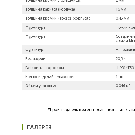
Толщина кромки столешницы:
2 мм
Толщина каркаса (корпуса):
16 мм
Толщина кромки каркаса (корпуса):
0,45 мм
Фурнитура:
Ножки - р
Фурнитура:
Соедините
стяжки Mini
Фурнитура:
Направляю
Вес изделия:
20,5 кг
Габариты гофротары:
Ш931*Г53
Кол-во изделий в упаковке:
1 шт
Объем упаковки:
0,046 м3
*Производитель может вносить незначительные
ГАЛЕРЕЯ