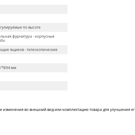
егулируемые по высоте
льная фурнитура - корпусные
fix
щие ящиков - телескопические
1*В94 мм
 изменения во внешний вид или комплектацию товара для улучшения его