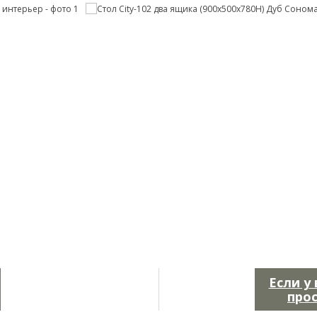
Если у
про