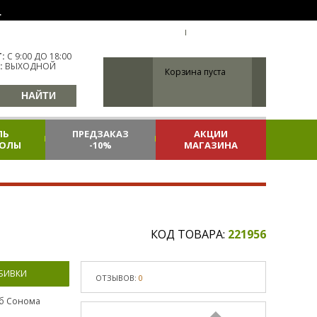
.
УКР
УКРАИНА
ВХОД
РЕГИСТРАЦИЯ
:
С 9:00 ДО 18:00
:
ВЫХОДНОЙ
Корзина пуста
ЛЬ
ПРЕДЗАКАЗ
АКЦИИ
КОЛЫ
-10%
МАГАЗИНА
КОД ТОВАРА:
221956
ОБИВКИ
ОТЗЫВОВ:
0
б Сонома