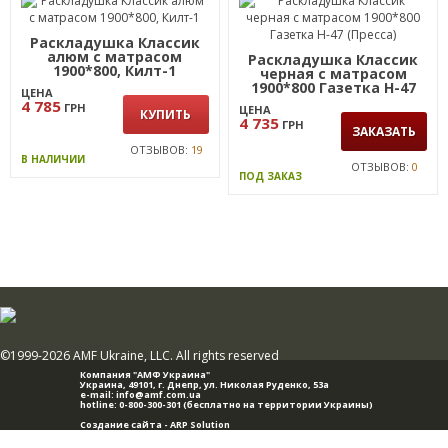
Раскладушка Классик
алюм с матрасом
Раскладушка Классик
1900*800, Килт-1
черная с матрасом
1900*800 Газетка Н-47
ЦЕНА
(Пресса)
4 785
ГРН
ЦЕНА
КУПИТЬ
4 735
ГРН
ЗАКАЗАТЬ
ОТЗЫВОВ:
19
В НАЛИЧИИ
ОТЗЫВОВ:
0
ПОД ЗАКАЗ
©1999-2026 AMF Ukraine, LLC. All rights reserved
Компания "АМФ Украина"
Украина, 49101,
г. Днепр
,
ул. Николая Руденко, 53а
e-mail:
info@amf.com.ua
hotline:
0-800-300-301
(бесплатно на территории Украины)
Создание сайта -
ARP Solution