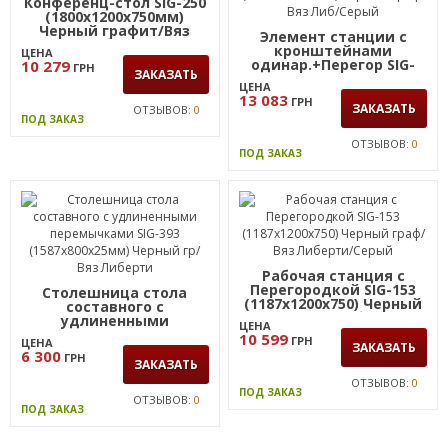
Конференц-стол SIG-250
(1800х1200х750мм)
Черный графит/Вяз
Элемент станции с
Либерти
кронштейнами
ЦЕНА
одинар.+Перегор SIG-
10 279
ГРН
ЗАКАЗАТЬ
533 (1187х1600х750)
ЦЕНА
Черный граф/Вяз Либ/
13 083
ГРН
Серый
ЗАКАЗАТЬ
ОТЗЫВОВ:
0
ПОД ЗАКАЗ
ОТЗЫВОВ:
0
ПОД ЗАКАЗ
Рабочая станция с
Перегородкой SIG-153
Столешница стола
(1187х1200х750) Черный
составного с
граф/Вяз Либерти/
удлиненными
ЦЕНА
Серый
перемычками SIG-393
10 599
ГРН
ЦЕНА
(1587х800х25мм) Черный
ЗАКАЗАТЬ
6 300
ГРН
гр/Вяз Либерти
ЗАКАЗАТЬ
ОТЗЫВОВ:
0
ПОД ЗАКАЗ
ОТЗЫВОВ:
0
ПОД ЗАКАЗ