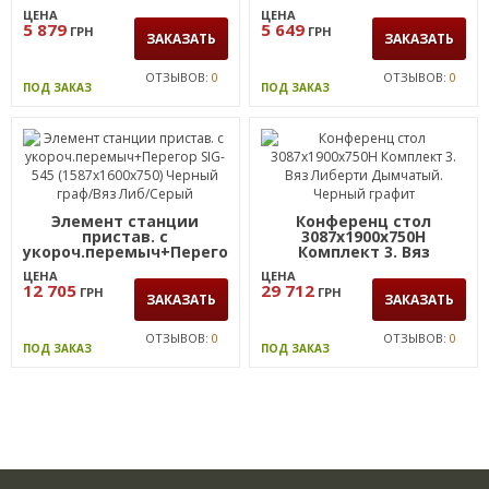
перемычками SIG-361
Либерти Дымчатый
ЦЕНА
ЦЕНА
(1187х800х750мм)
5 879
5 649
ГРН
ГРН
Черный граф/Вяз
ЗАКАЗАТЬ
ЗАКАЗАТЬ
Либерти
ОТЗЫВОВ:
0
ОТЗЫВОВ:
0
ПОД ЗАКАЗ
ПОД ЗАКАЗ
Элемент станции
Конференц стол
пристав. с
3087х1900х750Н
укороч.перемыч+Перегор
Комплект 3. Вяз
SIG-545 (1587х1600х750)
Либерти Дымчатый.
ЦЕНА
ЦЕНА
Черный граф/Вяз Либ/
Черный графит
12 705
29 712
ГРН
ГРН
Серый
ЗАКАЗАТЬ
ЗАКАЗАТЬ
ОТЗЫВОВ:
0
ОТЗЫВОВ:
0
ПОД ЗАКАЗ
ПОД ЗАКАЗ