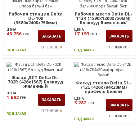
Рабочая станция Delta
Рабочее место Delta DL-
DL-109
113R (1590х1200х750мм)
(3580х2400х750мм)
Блэквуд Ячменный/
Блэквуд Ячменный/
Каркас белый/Опора
ЦЕНА
ЦЕНА
Каркас белый/Опора
белый беж
48 756
17 193
ГРН
ГРН
белый беж
ЗАКАЗАТЬ
ЗАКАЗАТЬ
ОТЗЫВОВ:
0
ОТЗЫВОВ:
0
ПОД ЗАКАЗ
ПОД ЗАКАЗ
Фасад ДСП Delta DL-
702R (426х1567) Блэквуд
Фасад стекло Delta DL-
Ячменный
712L (426х784х20мм)
профиль белый
ЦЕНА
1 692
ГРН
ЦЕНА
ЗАКАЗАТЬ
3 282
ГРН
ЗАКАЗАТЬ
ОТЗЫВОВ:
0
ПОД ЗАКАЗ
ОТЗЫВОВ:
0
ПОД ЗАКАЗ