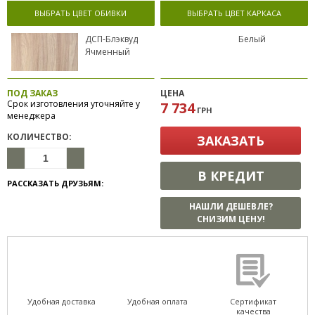
ВЫБРАТЬ ЦВЕТ ОБИВКИ
ВЫБРАТЬ ЦВЕТ КАРКАСА
ДСП-Блэквуд
Белый
Ячменный
ПОД ЗАКАЗ
ЦЕНА
Срок изготовления уточняйте у
7 734
ГРН
менеджера
КОЛИЧЕСТВО:
ЗАКАЗАТЬ
В КРЕДИТ
РАССКАЗАТЬ ДРУЗЬЯМ:
НАШЛИ ДЕШЕВЛЕ?
СНИЗИМ ЦЕНУ!
Удобная доставка
Удобная оплата
Сертификат
качества