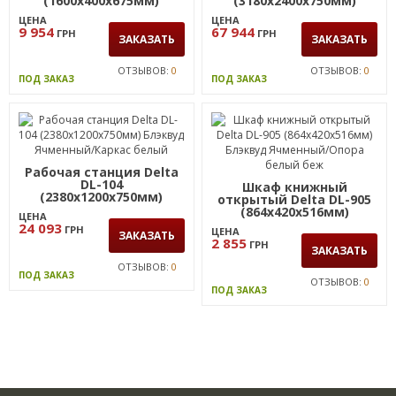
(1600х400х675мм)
(3180х2400х750мм)
Блэквуд Ячменный/
Блэквуд Ячменный/
ЦЕНА
ЦЕНА
Опора белый беж
Каркас белый/Опора
9 954
67 944
ГРН
ГРН
белый беж
ЗАКАЗАТЬ
ЗАКАЗАТЬ
ОТЗЫВОВ:
0
ОТЗЫВОВ:
0
ПОД ЗАКАЗ
ПОД ЗАКАЗ
Рабочая станция Delta
DL-104
Шкаф книжный
(2380х1200х750мм)
открытый Delta DL-905
Блэквуд Ячменный/
(864х420х516мм)
ЦЕНА
Каркас белый
Блэквуд Ячменный/
24 093
ГРН
ЦЕНА
ЗАКАЗАТЬ
Опора белый беж
2 855
ГРН
ЗАКАЗАТЬ
ОТЗЫВОВ:
0
ПОД ЗАКАЗ
ОТЗЫВОВ:
0
ПОД ЗАКАЗ