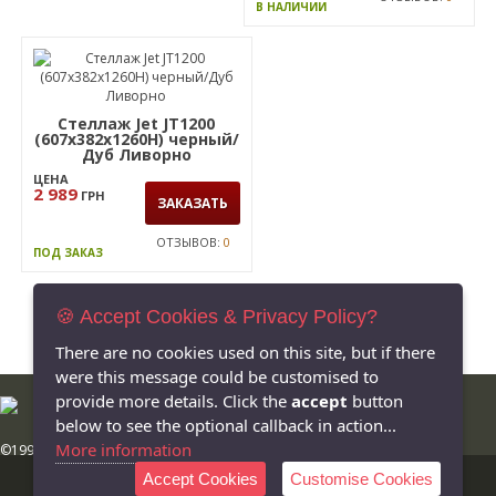
В НАЛИЧИИ
Стеллаж Jet JT1200
(607х382х1260Н) черный/
Дуб Ливорно
ЦЕНА
2 989
ГРН
ЗАКАЗАТЬ
ОТЗЫВОВ:
0
ПОД ЗАКАЗ
🍪 Accept Cookies & Privacy Policy?
There are no cookies used on this site, but if there
were this message could be customised to
provide more details. Click the
accept
button
below to see the optional callback in action...
More information
©1999-2026 AMF Ukraine, LLC. All rights reserved
Компания "АМФ Украина"
Accept Cookies
Customise Cookies
Украина, 49101,
г. Днепр
,
ул. Николая Руденко, 53а
e-mail:
info@amf.com.ua