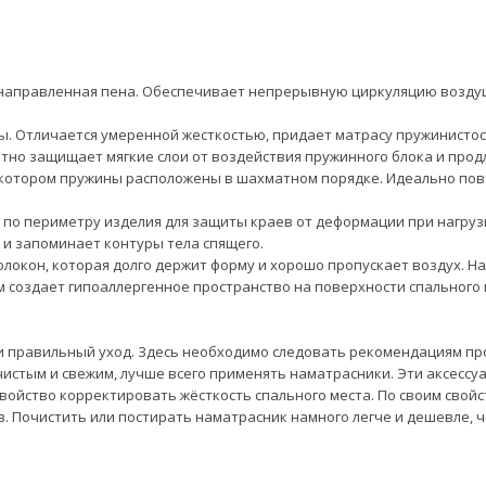
унаправленная пена. Обеспечивает непрерывную циркуляцию возду
авы. Отличается умеренной жесткостью, придает матрасу пружинистос
лотно защищает мягкие слои от воздействия пружинного блока и прод
 в котором пружины расположены в шахматном порядке. Идеально пов
а по периметру изделия для защиты краев от деформации при нагруз
 и запоминает контуры тела спящего.
олокон, которая долго держит форму и хорошо пропускает воздух. 
 создает гипоаллергенное пространство на поверхности спального 
 и правильный уход. Здесь необходимо следовать рекомендациям пр
чистым и свежим, лучше всего применять наматрасники. Эти аксес
войство корректировать жёсткость спального места. По своим свойс
. Почистить или постирать наматрасник намного легче и дешевле, 