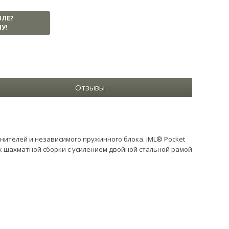
ВЛЕ?
У!
Отзывы
ителей и независимого пружинного блока. iML® Pocket
к шахматной сборки с усилением двойной стальной рамой