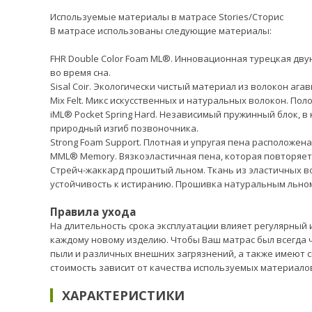
Используемые материалы в матрасе Stories/Сторис
В матрасе использованы следующие материалы:
FHR Double Color Foam ML®. Инновационная турецкая дв
во время сна.
Sisal Coir. Экологически чистый материал из волокон аг
Mix Felt. Микс искусственных и натуральных волокон. По
iML® Pocket Spring Hard. Независимый пружинный блок,
природный изгиб позвоночника.
Strong Foam Support. Плотная и упругая пена расположен
MML® Memory. Вязкоэластичная пена, которая повторяет
Стрейч-жаккард прошитый льном. Ткань из эластичных в
устойчивость к истиранию. Прошивка натуральным льном
Правила ухода
На длительность срока эксплуатации влияет регулярный
каждому новому изделию. Чтобы Ваш матрас был всегда 
пыли и различных внешних загрязнений, а также имеют с
стоимость зависит от качества используемых материалов
ХАРАКТЕРИСТИКИ