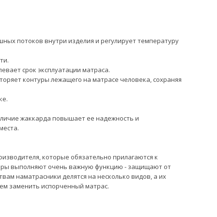
шных потоков внутри изделия и регулирует температуру
ти.
левает срок эксплуатации матраса.
торяет контуры лежащего на матрасе человека, сохраняя
ке.
Наличие жаккарда повышает ее надежность и
места.
оизводителя, которые обязательно прилагаются к
суары выполняют очень важную функцию - защищают от
твам наматрасники делятся на несколько видов, а их
чем заменить испорченный матрас.