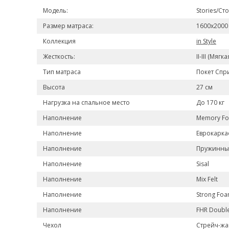
Модель:
Stories/Ст
Размер матраса:
1600x2000
Коллекция
in Style
Жесткость:
II-III (Мягка
Тип матраса
Покет Спри
Высота
27 см
Нагрузка на спальное место
До 170 кг
Наполнение
Memory F
Наполнение
Еврокарка
Наполнение
Пружинный
Наполнение
Sisal
Наполнение
Mix Felt
Наполнение
Strong Foa
Наполнение
FHR Doubl
Чехол
Стрейч-жа