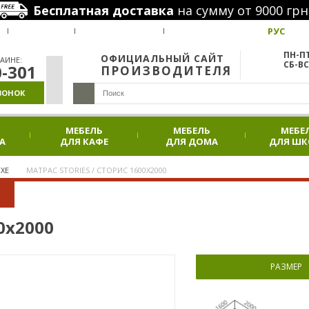
Бесплатная доставка
на сумму от 9000 грн
РУС
ВАКАНСИИ
НАШИ ПРОЕКТЫ
АКЦИИ
ПН-ПТ
ОФИЦИАЛЬНЫЙ САЙТ
АИНЕ:
СБ-ВС
0-301
ПРОИЗВОДИТЕЛЯ
ВОНОК
МЕБЕЛЬ
МЕБЕЛЬ
МЕБЕ
А
ДЛЯ КАФЕ
ДЛЯ ДОМА
ДЛЯ Ш
XE
МАТРАС STORIES / СТОРИС 1600Х2000
0х2000
РАЗМЕР