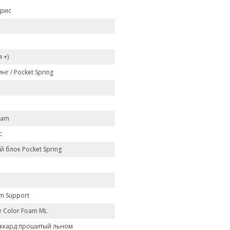
орис
я +)
нг / Pocket Spring
oam
с
 блок Pocket Spring
m Support
e Color Foam ML
ккард прошитый льном