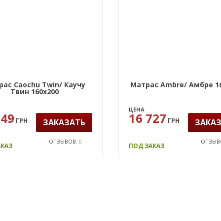
ас Caochu Twin/ Каучу
Матрас Ambre/ Амбре 1
Твин 160х200
ЦЕНА
949
16 727
ГРН
ГРН
ЗАКАЗАТЬ
ЗАКА
ОТЗЫВОВ:
0
ОТЗЫВ
АКАЗ
ПОД ЗАКАЗ