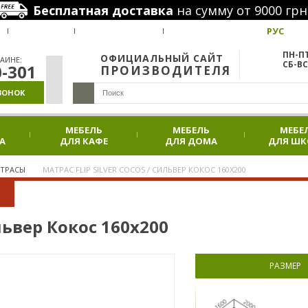
Бесплатная доставка
на сумму от 9000 грн
РУС
ВАКАНСИИ
НАШИ ПРОЕКТЫ
АКЦИИ
ПН-ПТ
ОФИЦИАЛЬНЫЙ САЙТ
АИНЕ:
СБ-ВС
0-301
ПРОИЗВОДИТЕЛЯ
ВОНОК
МЕБЕЛЬ
МЕБЕЛЬ
МЕБЕ
А
ДЛЯ КАФЕ
ДЛЯ ДОМА
ДЛЯ Ш
АТРАСЫ
МАТРАС FLIP SILVER COCOS / СИЛЬВЕР КОКОС 160Х200
ильвер Кокос 160х200
РАЗМЕР