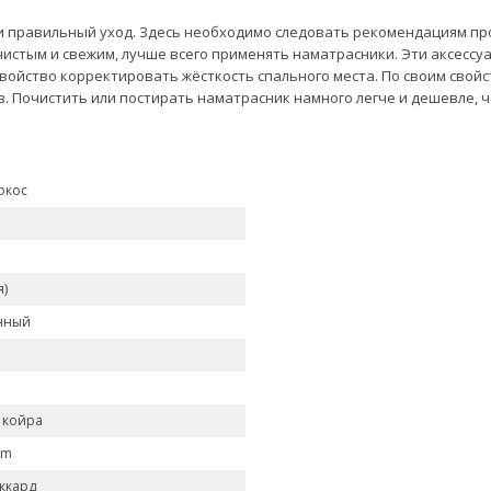
 и правильный уход. Здесь необходимо следовать рекомендациям пр
чистым и свежим, лучше всего применять наматрасники. Эти аксес
войство корректировать жёсткость спального места. По своим свойс
. Почистить или постирать наматрасник намного легче и дешевле, 
окос
я)
нный
 койра
am
ккард