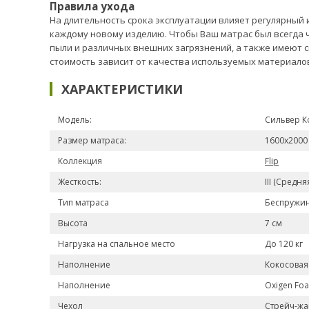
Правила ухода
На длительность срока эксплуатации влияет регулярный
каждому новому изделию. Чтобы Ваш матрас был всегда 
пыли и различных внешних загрязнений, а также имеют с
стоимость зависит от качества используемых материалов
ХАРАКТЕРИСТИКИ
Модель:
Сильвер К
Размер матраса:
1600x2000
Коллекция
Flip
Жесткость:
III (Средня
Тип матраса
Беспружи
Высота
7 см
Нагрузка на спальное место
До 120 кг
Наполнение
Кокосовая
Наполнение
Oxigen Fo
Чехол
Стрейч-жа