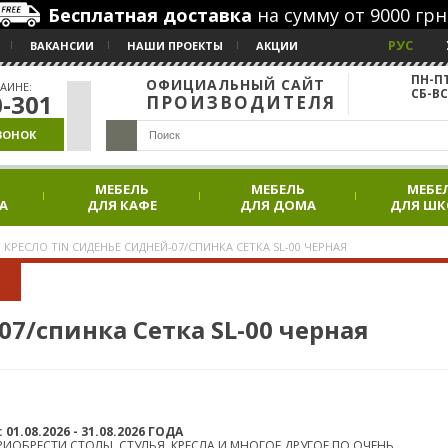
Бесплатная доставка
на сумму от 9000 грн
РУС
ВАКАНСИИ
НАШИ ПРОЕКТЫ
АКЦИИ
ПН-ПТ
ОФИЦИАЛЬНЫЙ САЙТ
АИНЕ:
СБ-ВС
0-301
ПРОИЗВОДИТЕЛЯ
ВОНОК
МЕБЕЛЬ
МЕБЕЛЬ
МЕБЕ
А
ДЛЯ КАФЕ
ДЛЯ ДОМА
ДЛЯ Ш
КРЕСЛО TIN СИДЕНЬЕ СИДНЕЙ-07/СПИНКА СЕТКА SL-00 ЧЕРНАЯ
07/спинка Сетка SL-00 черная
.08.2026 - 31.08.2026 ГОДА
ИОБРЕСТИ СТОЛЫ, СТУЛЬЯ, КРЕСЛА И МНОГОЕ ДРУГОЕ ПО ОЧЕНЬ