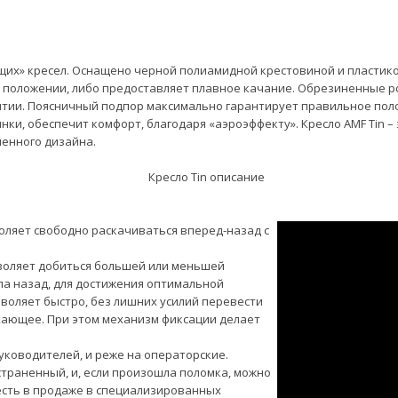
шащих» кресел. Оснащено черной полиамидной крестовиной и пластик
ом положении, либо предоставляет плавное качание. Обрезиненные 
ии. Поясничный подпор максимально гарантирует правильное пол
пинки, обеспечит комфорт, благодаря «аэроэффекту». Кресло AMF Tin
менного дизайна.
оляет свободно раскачиваться вперед-назад с
зволяет добиться большей или меньшей
ла назад, для достижения оптимальной
воляет быстро, без лишних усилий перевести
ыхающее. При этом механизм фиксации делает
уководителей, и реже на операторские.
страненный, и, если произошла поломка, можно
есть в продаже в специализированных