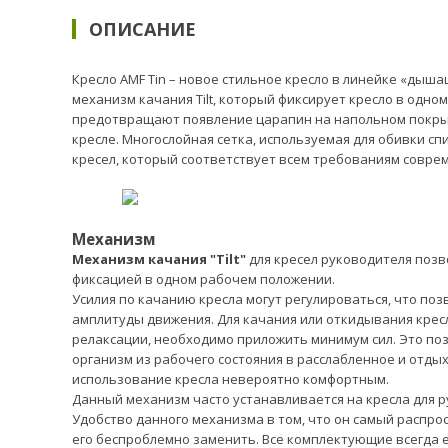
ОПИСАНИЕ
Кресло AMF Tin – новое стильное кресло в линейке «ды
механизм качания Tilt, который фиксирует кресло в одн
предотвращают появление царапин на напольном покрыт
кресле. Многослойная сетка, используемая для обивки с
кресел, который соответствует всем требованиям совре
Механизм
Механизм качания "Tilt"
для кресел руководителя позв
фиксацией в одном рабочем положении.
Усилия по качанию кресла могут регулироваться, что по
амплитуды движения. Для качания или откидывания крес
релаксации, необходимо приложить минимум сил. Это поз
организм из рабочего состояния в расслабленное и отд
использование кресла невероятно комфортным.
Данный механизм часто устанавливается на кресла для р
Удобство данного механизма в том, что он самый распро
его беспроблемно заменить. Все комплектующие всегда 