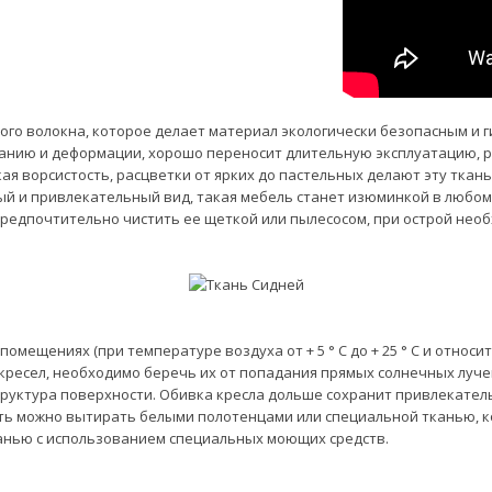
ого волокна, которое делает материал экологически безопасным и
анию и деформации, хорошо переносит длительную эксплуатацию, ра
кая ворсистость, расцветки от ярких до пастельных делают эту ткан
й и привлекательный вид, такая мебель станет изюминкой в любом
 предпочтительно чистить ее щеткой или пылесосом, при острой н
мещениях (при температуре воздуха от + 5 ° C до + 25 ° C и относит
кресел, необходимо беречь их от попадания прямых солнечных лучей
структура поверхности. Обивка кресла дольше сохранит привлекател
ть можно вытирать белыми полотенцами или специальной тканью, к
анью с использованием специальных моющих средств.