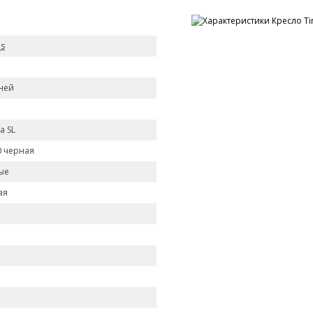
's
ней
а SL
0 черная
ые
ая