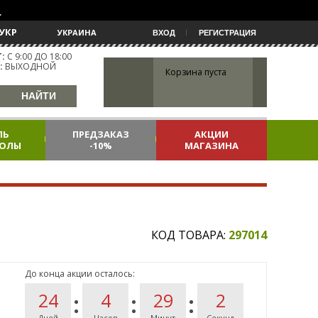
.
УКР
УКРАИНА
ВХОД
РЕГИСТРАЦИЯ
:
С 9:00 ДО 18:00
:
ВЫХОДНОЙ
Корзина пуста
ЛЬ
ПРЕДЗАКАЗ
АКЦИИ
КОЛЫ
-10%
МАГАЗИНА
КОД ТОВАРА:
297014
До конца акции осталось:
24
4
29
2
Дней
Часов
Минут
Секунд