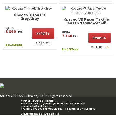
Кресло Titan HR
Grey/Grey
Кресло VR Racer Textile
Jensen темно-серый
ЦЕНА
3 899
ГРН
ЦЕНА
КУПИТЬ
7 168
ГРН
КУПИТЬ
ОТЗЫВОВ:
1
В НАЛИЧИИ
ОТЗЫВОВ:
0
В НАЛИЧИИ
©1999-2026 AMF Ukraine, LLC. All rights reserved
Компания "АМФ Украина"
Украина, 49101,
г. Днепр
,
ул. Николая Руденко, 53а
e-mail:
info@amf.com.ua
hotline:
0-800-300-301
(бесплатно на территории Украины)
Создание сайта -
ARP Solution