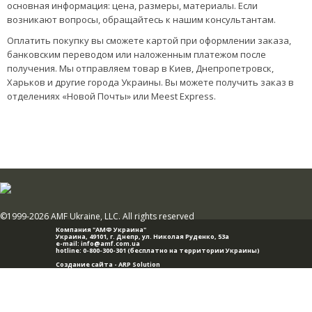
основная информация: цена, размеры, материалы. Если
возникают вопросы, обращайтесь к нашим консультантам.
Оплатить покупку вы сможете картой при оформлении заказа,
банковским переводом или наложенным платежом после
получения. Мы отправляем товар в Киев, Днепропетровск,
Харьков и другие города Украины. Вы можете получить заказ в
отделениях «Новой Почты» или Meest Express.
©1999-2026 AMF Ukraine, LLC. All rights reserved
Компания "АМФ Украина"
Украина, 49101,
г. Днепр
,
ул. Николая Руденко, 53а
e-mail:
info@amf.com.ua
hotline:
0-800-300-301
(бесплатно на территории Украины)
Создание сайта -
ARP Solution