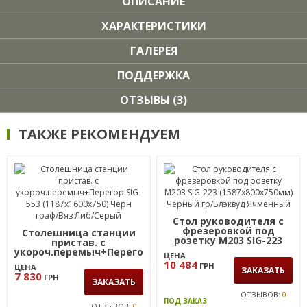
ОПИСАНИЕ
ХАРАКТЕРИСТИКИ
ГАЛЕРЕЯ
ПОДДЕРЖКА
ОТЗЫВЫ (3)
ТАКЖЕ РЕКОМЕНДУЕМ
Стол руководителя с
фрезеровкой под
Столешница станции
розетку М203 SIG-223
пристав. с
(1587х800х750мм)
укороч.перемыч+Перегор
ЦЕНА
Черный гр/Блэквуд
SIG-553 (1187х1600х750)
10 484
ГРН
ЦЕНА
Ячменный
Черн граф/Вяз Либ/
ЗАКАЗАТЬ
7 830
ГРН
Серый
ЗАКАЗАТЬ
ОТЗЫВОВ:
0
ПОД ЗАКАЗ
ОТЗЫВОВ:
0