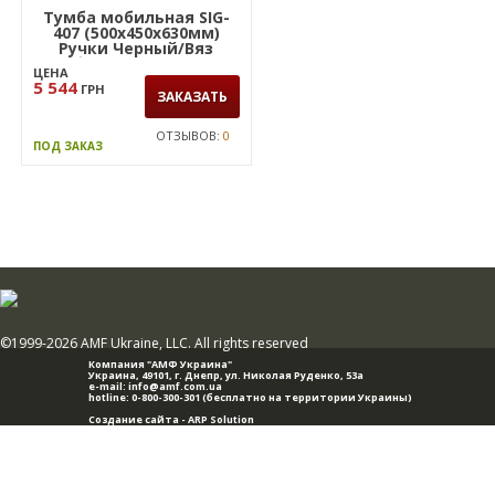
Тумба мобильная SIG-
407 (500х450х630мм)
Ручки Черный/Вяз
Либерти Дымчатый
ЦЕНА
5 544
ГРН
ЗАКАЗАТЬ
ОТЗЫВОВ:
0
ПОД ЗАКАЗ
©1999-2026 AMF Ukraine, LLC. All rights reserved
Компания "АМФ Украина"
Украина, 49101,
г. Днепр
,
ул. Николая Руденко, 53а
e-mail:
info@amf.com.ua
hotline:
0-800-300-301
(бесплатно на территории Украины)
Создание сайта -
ARP Solution