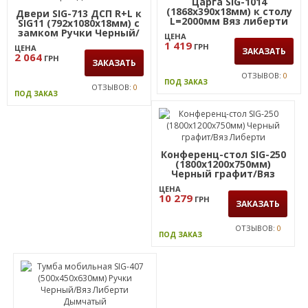
Царга SIG-1014
(1868х390х18мм) к столу
Двери SIG-713 ДСП R+L к
L=2000мм Вяз либерти
SIG11 (792х1080х18мм) с
замком Ручки Черный/
ЦЕНА
Вяз Либерти Дымчатый
1 419
ГРН
ЦЕНА
ЗАКАЗАТЬ
2 064
ГРН
ЗАКАЗАТЬ
ОТЗЫВОВ:
0
ПОД ЗАКАЗ
ОТЗЫВОВ:
0
ПОД ЗАКАЗ
Конференц-стол SIG-250
(1800х1200х750мм)
Черный графит/Вяз
Либерти
ЦЕНА
10 279
ГРН
ЗАКАЗАТЬ
ОТЗЫВОВ:
0
ПОД ЗАКАЗ