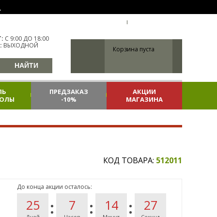
.
УКР
УКРАИНА
ВХОД
РЕГИСТРАЦИЯ
:
С 9:00 ДО 18:00
:
ВЫХОДНОЙ
Корзина пуста
ЛЬ
ПРЕДЗАКАЗ
АКЦИИ
КОЛЫ
-10%
МАГАЗИНА
КОД ТОВАРА:
512011
До конца акции осталось:
25
7
14
26
Дней
Часов
Минут
Секунд