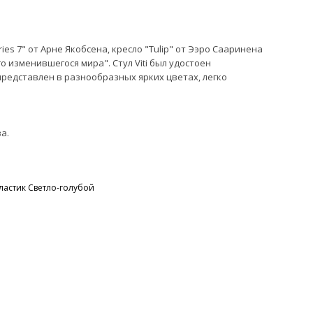
es 7" от Арне Якобсена, кресло "Tulip" от Ээро Сааринена
 изменившегося мира". Стул Viti был удостоен
редставлен в разнообразных ярких цветах, легко
а.