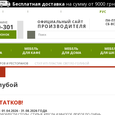
Бесплатная доставка
на сумму от 9000 грн
РУС
ВАКАНСИИ
НАШИ ПРОЕКТЫ
АКЦИИ
ПН-ПТ
ОФИЦИАЛЬНЫЙ САЙТ
АИНЕ:
СБ-ВС
0-301
ПРОИЗВОДИТЕЛЯ
ВОНОК
МЕБЕЛЬ
МЕБЕЛЬ
МЕБЕ
А
ДЛЯ КАФЕ
ДЛЯ ДОМА
ДЛЯ Ш
АРОВ И РЕСТОРАНОВ
СТУЛ VITI ПЛАСТИК СВЕТЛО-ГОЛУБОЙ
олубой
ТАТКОВ!
.04.2026 - 31.08.2026 ГОДА
ИОБРЕСТИ СТОЛЫ, СТУЛЬЯ, КРЕСЛА И МНОГОЕ ДРУГОЕ ПО ОЧЕНЬ