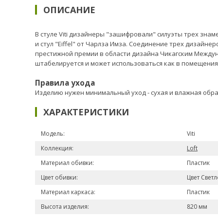
ОПИСАНИЕ
В стуле Viti дизайнеры "зашифровали" силуэты трех знаме
и стул "Eiffel" от Чарлза Имза. Соединение трех дизайн
престижной премии в области дизайна Чикагским Междун
штабелируется и может использоваться как в помещениях
Правила ухода
Изделию нужен минимальный уход - сухая и влажная обр
ХАРАКТЕРИСТИКИ
Модель:
Viti
Коллекция:
Loft
Материал обивки:
Пластик
Цвет обивки:
Цвет Свет
Материал каркаса:
Пластик
Высота изделия:
820 мм