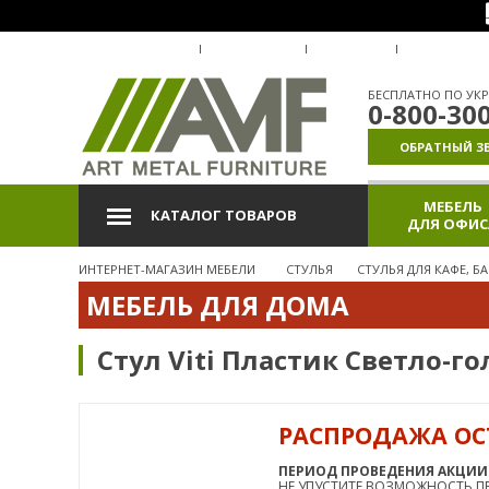
О КОМПАНИИ
ДОСТАВКА
ОПЛАТА
ГАРАНТИЯ
БЕСПЛАТНО ПО УКР
0-800-30
ОБРАТНЫЙ З
МЕБЕЛЬ
КАТАЛОГ ТОВАРОВ
ДЛЯ ОФИС
ИНТЕРНЕТ-МАГАЗИН МЕБЕЛИ
СТУЛЬЯ
СТУЛЬЯ ДЛЯ КАФЕ, Б
МЕБЕЛЬ ДЛЯ ДОМА
Стул Viti Пластик Светло-г
РАСПРОДАЖА ОС
СКИДКА
РАСПРОДАЖА
ПЕРИОД ПРОВЕДЕНИЯ АКЦИИ: 01
НЕ УПУСТИТЕ ВОЗМОЖНОСТЬ ПР