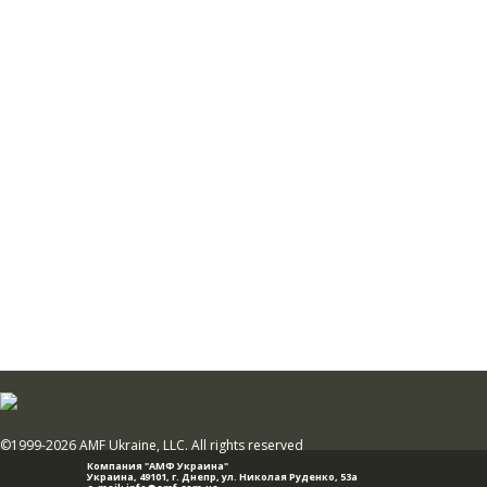
©1999-2026 AMF Ukraine, LLC. All rights reserved
Компания "АМФ Украина"
Украина, 49101,
г. Днепр
,
ул. Николая Руденко, 53а