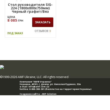
Стол руководителя SIG-
224 (1800х800х750мм)
Черный графит/Вяз
Либерти
ЦЕНА
8 085
ГРН
ЗАКАЗАТЬ
ОТЗЫВОВ:
0
ПОД ЗАКАЗ
©1999-2026 AMF Ukraine, LLC. All rights reserved
Компания "АМФ Украина"
Украина, 49101,
г. Днепр
,
ул. Николая Руденко, 53а
e-mail:
info@amf.com.ua
hotline:
0-800-300-301
(бесплатно на территории Украины)
Создание сайта -
ARP Solution