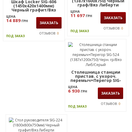
(1387х1600х750) Черный
Шкаф Locker SIG-606
граф/Вяз Либерти
(1450х420х1400мм)
Черный графит/Вяз
ЦЕНА
Либерти Дымчатый/
11 697
ГРН
ЦЕНА
Белый
ЗАКАЗАТЬ
14 889
ГРН
ЗАКАЗАТЬ
ОТЗЫВОВ:
0
ПОД ЗАКАЗ
ОТЗЫВОВ:
0
ПОД ЗАКАЗ
Столешница станции
пристав. с укороч.
перемыч+Перегор SIG-
524 (1387х1200х750)
ЦЕНА
Черн. гр/Вяз Либ/Серый
6 930
ГРН
ЗАКАЗАТЬ
ОТЗЫВОВ:
0
ПОД ЗАКАЗ